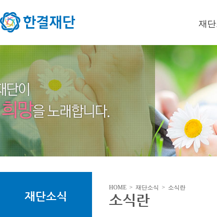
재단
이사장
미션/
연혁
오시는
HOME > 재단소식 > 소식란
재단소식
소식란