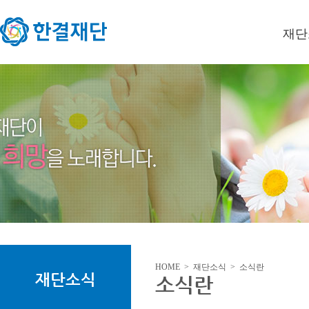
재단
이사장
미션/
연혁
오시는
HOME > 재단소식 > 소식란
재단소식
소식란