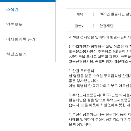
소식란
2020년 한결재단 
제목
언론보도
한결재단
글쓴이
2020년 경자년을 맞이하여 한결재단에서
이사회의록 공개
1. 한결재단과 함께하는 설날 어르신 효 
오름문화봉사단이 주관하고 MK뮤직 기획으
한결스토리
500여 분을 모시고 설명절 효잔치 공연
고운선형한의원, 종로떡명가, 해운대소문
2. 한결 무료급식
설 명절을 앞둔 수요일 무료급식날 한
좋은 행사였습니다.
이날 특별히 한 독지가의 기부로 어르신들
3. 주택도시보증공사(HUG) 난방비 지
한결재단은 설을 앞으로 주택도시보증공사
습니다. 모든 이웃이 차별없이 따뜻한 
4. 부산상공회의소 나눔 온누리상품권 
새해를 맞이하여 부산상공회의소가 기부하
될 예정입니다.