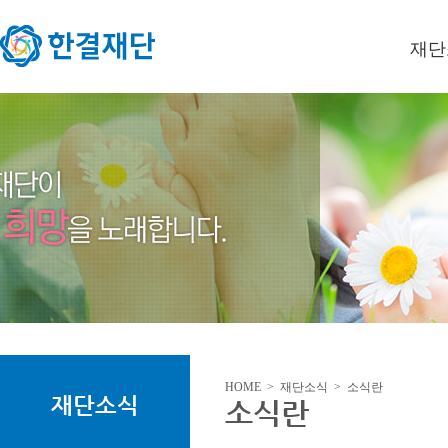
재단
이사장
미션/
연혁
오시는
HOME > 재단소식 > 소식란
재단소식
소식란