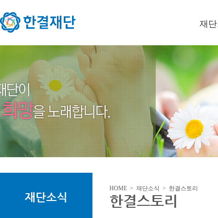
재단
이사장
미션/
연혁
오시는
HOME > 재단소식 > 한결스토리
재단소식
한결스토리