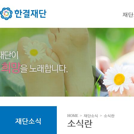
재단
이사장
미션/
연혁
오시는
HOME > 재단소식 > 소식란
재단소식
소식란