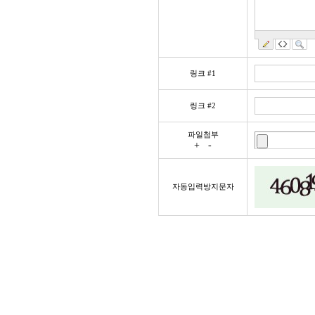
링크 #1
링크 #2
파일첨부
+
-
자동입력방지문자