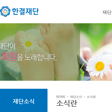
재단
이사장
미션/
연혁
오시는
HOME > 재단소식 > 소식란
재단소식
소식란