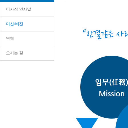
이사장 인사말
미션/비젼
연혁
오시는 길