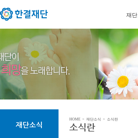
재단
이사장
미션/
연혁
오시는
HOME > 재단소식 > 소식란
재단소식
소식란