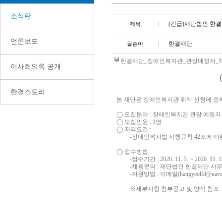
소식란
(긴급)재단법인 한결
제목
언론보도
한결재단
글쓴이
한결재단_장애인복지관_관장예정자_채용공고
이사회의록 공개
한결스토리
본 재단은 장애인복지관 위탁 신청에 응
◯
모집분야
:
장애인복지관 관장 예정자
◯
모집인원
: 1
명
◯
자격요건
:
-
장애인복지법 시행규칙
42
조에 따
◯
접수방법
-
접수기간
: 2020. 11. 5. ~ 2020. 11. 
-
채용문의
:
재단법인 한결재단 사
-
지원방법
:
이메일
(hangyeolfd@nave
※세부사항 첨부공고 및 양식 참조