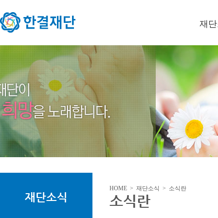
재단
이사장
미션/
연혁
오시는
HOME > 재단소식 > 소식란
재단소식
소식란