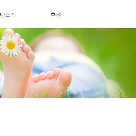
단소식
후원
식란
후원하기
론보도
사회의록 공개
결스토리