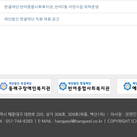
한결재단 반여종합사회복지관, 반여2동 어린이집 위탁운영
재단법인 한결재단 직원 채용 공고