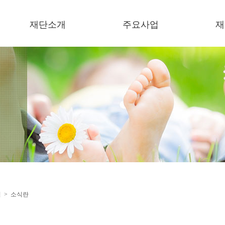
재단소개
주요사업
재
이사장 인사말
복지기관 운영
소
미션/비젼
보육기관 운영
언
연혁
한결장학금
이
오시는 길
잔치한마당
한
미세먼지저감 지원사업
지원사업
협력사업
식 > 소식란