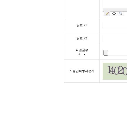
링크 #1
링크 #2
파일첨부
+
-
자동입력방지문자