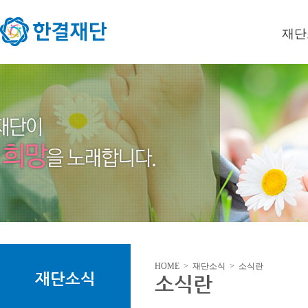
재단
이사장
미션/
연혁
오시는
HOME > 재단소식 > 소식란
재단소식
소식란