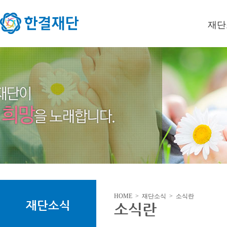
재단
이사장
미션/
연혁
오시는
HOME > 재단소식 > 소식란
재단소식
소식란