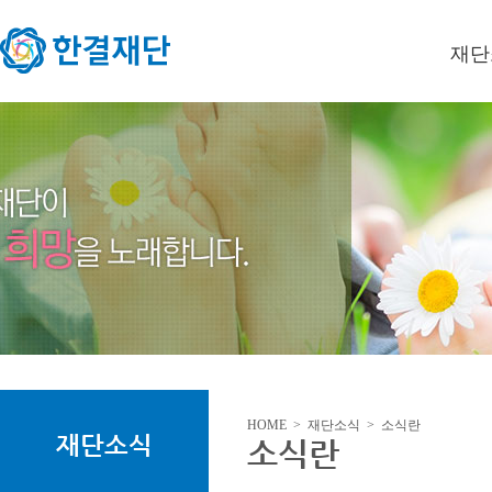
재단
이사장
미션/
연혁
오시는
HOME > 재단소식 > 소식란
재단소식
소식란