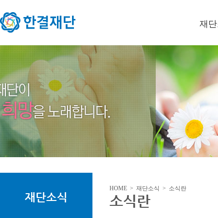
재단
이사장
미션/
연혁
오시는
HOME > 재단소식 > 소식란
재단소식
소식란