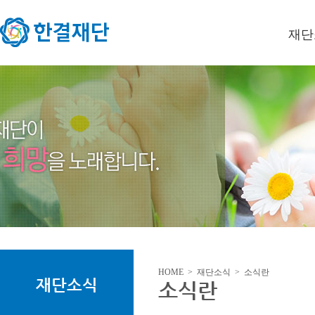
재단
이사장
미션/
연혁
오시는
HOME > 재단소식 > 소식란
재단소식
소식란