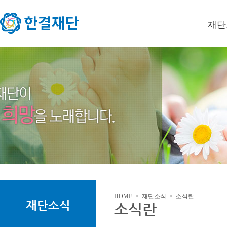
재단
이사장
미션/
연혁
오시는
HOME > 재단소식 > 소식란
재단소식
소식란