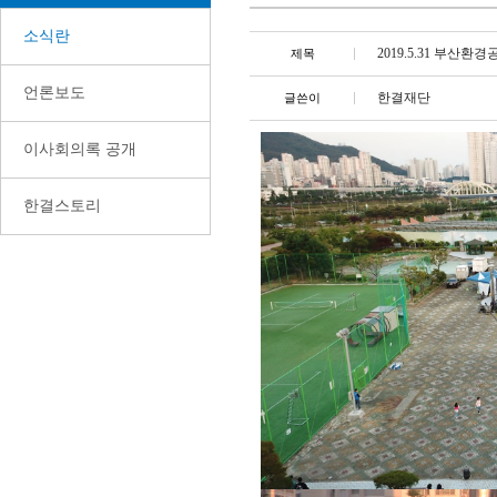
소식란
2019.5.31 부산
제목
언론보도
한결재단
글쓴이
이사회의록 공개
한결스토리