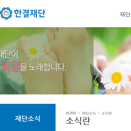
재단
이사장
미션/
연혁
오시는
HOME > 재단소식 > 소식란
재단소식
소식란